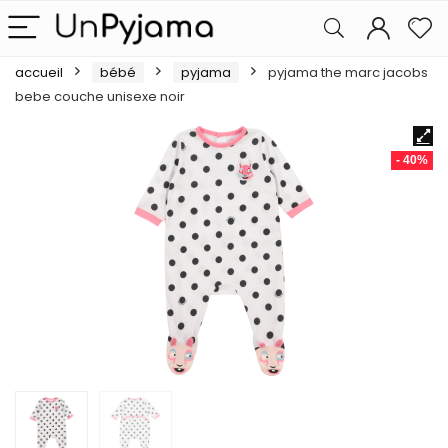
accueil
bébé
pyjama
pyjama the marc jacobs
bebe couche unisexe noir
- 40%