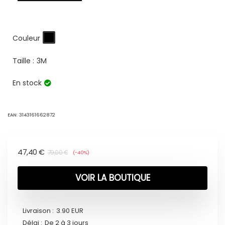
Couleur
Taille :
3M
En stock
EAN:
3143161662872
47,40
€
79,00
€
(-40%)
VOIR LA BOUTIQUE
Livraison :
3.90 EUR
Délai :
De 2 à 3 jours