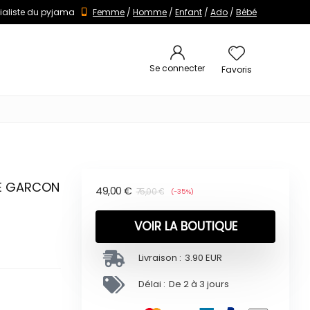
ialiste du pyjama
Femme
/
Homme
/
Enfant
/
Ado
/
Bébé
Se connecter
Favoris
HE GARCON
49,00
€
75,00
€
(-35%)
VOIR LA BOUTIQUE
Livraison :
3.90 EUR
Délai :
De 2 à 3 jours