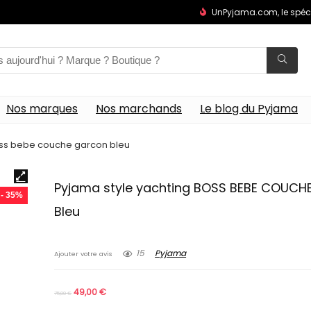
UnPyjama.com, le spéc
Nos marques
Nos marchands
Le blog du Pyjama
oss bebe couche garcon bleu
Pyjama style yachting BOSS BEBE COUC
- 35%
Bleu
15
Pyjama
Ajouter votre avis
49,00
€
75,00
€