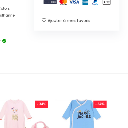
oton,
lasthanne
Ajouter à mes favoris
k
- 34%
- 34%