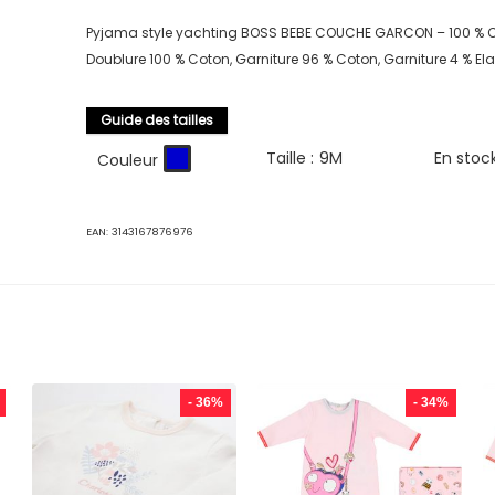
Pyjama style yachting BOSS BEBE COUCHE GARCON – 100 % C
Doublure 100 % Coton, Garniture 96 % Coton, Garniture 4 % E
Guide des tailles
Taille :
9M
En stoc
Couleur
EAN:
3143167876976
- 36%
- 34%