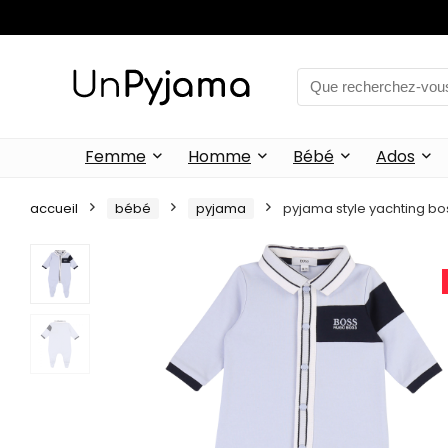
Femme
Homme
Bébé
Ados
accueil
bébé
pyjama
pyjama style yachting b