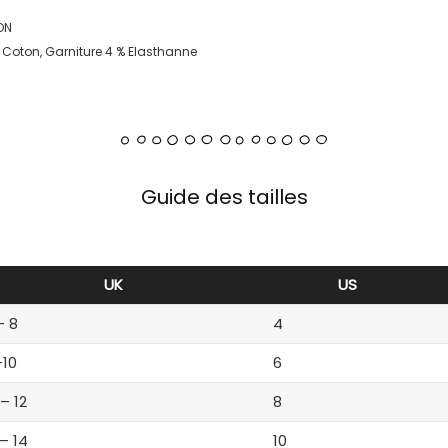
ON
 Coton, Garniture 4 % Elasthanne
Guide des tailles
UK
US
– 8
4
-10
6
 – 12
8
 – 14
10