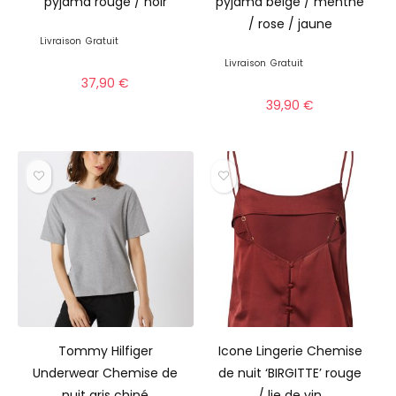
pyjama rouge / noir
pyjama beige / menthe
/ rose / jaune
Livraison
Gratuit
Livraison
Gratuit
37,90
€
39,90
€
Tommy Hilfiger
Icone Lingerie Chemise
Underwear Chemise de
de nuit ‘BIRGITTE’ rouge
nuit gris chiné
/ lie de vin