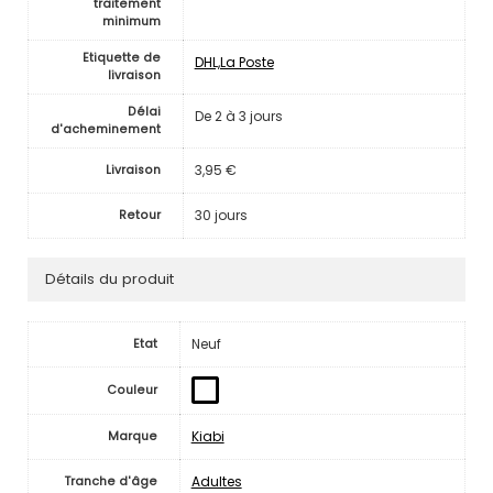
traitement
minimum
Etiquette de
DHL,La Poste
livraison
Délai
De 2 à 3 jours
d'acheminement
3,95 €
Livraison
30 jours
Retour
Détails du produit
Neuf
Etat
Couleur
Kiabi
Marque
Adultes
Tranche d'âge