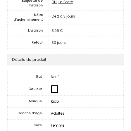
Etiquette de
DHL,La Poste
livraison
Délai
De 2 à 3 jours
d'acheminement
3,95 €
Livraison
30 jours
Retour
Détails du produit
Neuf
Etat
Couleur
Kiabi
Marque
Adultes
Tranche d'âge
Femme
Sexe