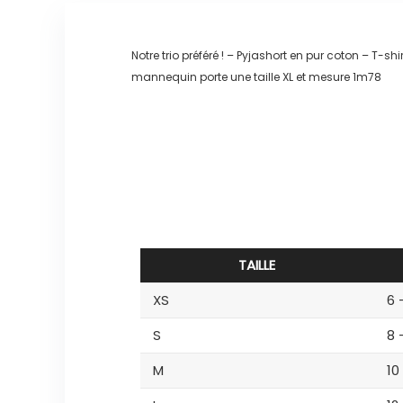
Notre trio préféré ! – Pyjashort en pur coton – T-s
mannequin porte une taille XL et mesure 1m78
TAILLE
XS
6 
S
8 
M
10