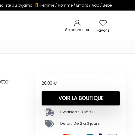
ialiste du pyjama
Femme
/
Homme
/
Enfant
/
Ado
/
Bébé
Se connecter
Favoris
tter
20,00
€
VOIR LA BOUTIQUE
Livraison :
3,95 €
Délai :
De 2 à 3 jours