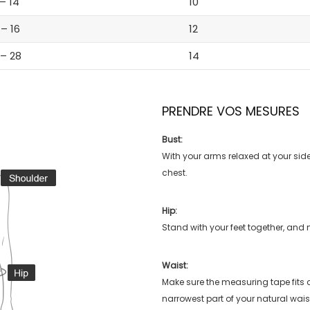
 – 14
10
 – 16
12
 – 28
14
PRENDRE VOS MESURES
Bust:
With your arms relaxed at your side
chest.
Hip:
Stand with your feet together, and 
Waist:
Make sure the measuring tape fits
narrowest part of your natural wais