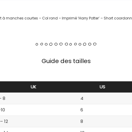
hirt à manches courtes – Col rond – Imprimé ‘Harry Potter’ – Short coordonn
Guide des tailles
UK
US
– 8
4
-10
6
 – 12
8