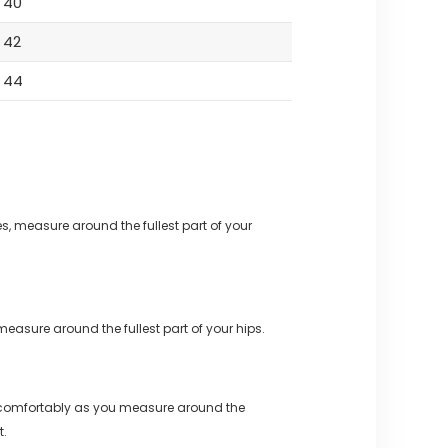
40
42
44
s, measure around the fullest part of your
measure around the fullest part of your hips.
 comfortably as you measure around the
t.