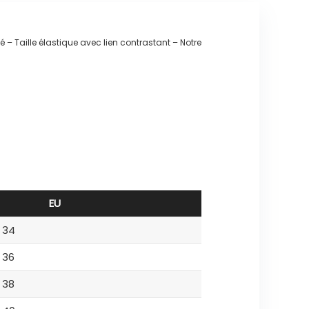
é – Taille élastique avec lien contrastant – Notre
EU
34
36
38