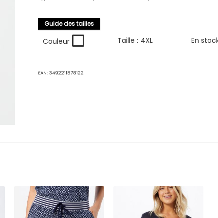
Guide des tailles
Taille :
4XL
En stoc
Couleur
EAN:
3492211878122