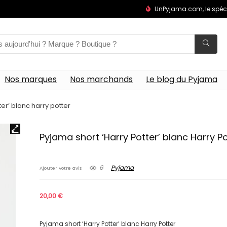
UnPyjama.com, le spéc
Nos marques
Nos marchands
Le blog du Pyjama
er’ blanc harry potter
Pyjama short ‘Harry Potter’ blanc Harry Po
6
Pyjama
Ajouter votre avis
20,00
€
Pyjama short ‘Harry Potter’ blanc Harry Potter