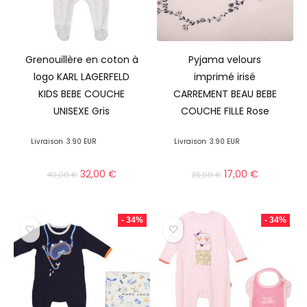
Grenouillère en coton à
Pyjama velours
logo KARL LAGERFELD
imprimé irisé
KIDS BEBE COUCHE
CARREMENT BEAU BEBE
UNISEXE Gris
COUCHE FILLE Rose
Livraison
3.90 EUR
Livraison
3.90 EUR
32,00
€
17,00
€
49,00
€
25,00
€
- 34%
- 34%