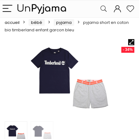
accueil
bébé
pyjama
pyjama short en coton
bio timberland enfant garcon bleu
- 34%