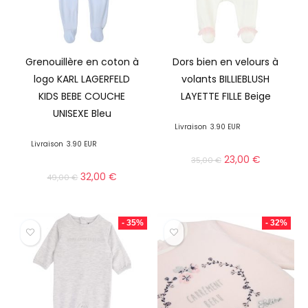
Grenouillère en coton à
Dors bien en velours à
logo KARL LAGERFELD
volants BILLIEBLUSH
KIDS BEBE COUCHE
LAYETTE FILLE Beige
UNISEXE Bleu
Livraison
3.90 EUR
Livraison
3.90 EUR
23,00
€
35,00
€
32,00
€
49,00
€
- 35%
- 32%