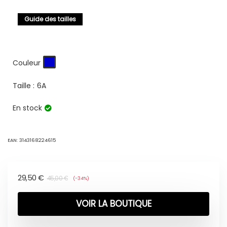
Guide des tailles
Couleur
Taille :
6A
En stock
EAN:
3143168224615
29,50
€
45,00
€
(-34%)
VOIR LA BOUTIQUE