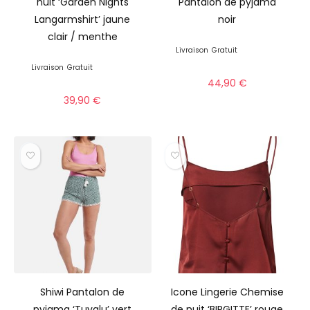
nuit ‘Garden Nights
Pantalon de pyjama
Langarmshirt’ jaune
noir
clair / menthe
Livraison
Gratuit
Livraison
Gratuit
44,90
€
39,90
€
Shiwi Pantalon de
Icone Lingerie Chemise
pyjama ‘Tuvalu’ vert
de nuit ‘BIRGITTE’ rouge