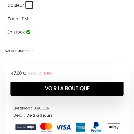
Couleur
Taille :
9M
En stock
EAN:
3601456732650
47,60
€
68,00
€
(-30%)
VOIR LA BOUTIQUE
Livraison :
3.90 EUR
Délai :
De 2 à 3 jours