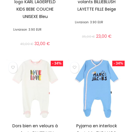
logo KARL LAGERFELD
volants BILLIEBLUSH
KIDS BEBE COUCHE
LAYETTE FILLE Beige
UNISEXE Bleu
Livraison
3.90 EUR
Livraison
3.90 EUR
23,00
€
35,00
€
32,00
€
49,00
€
- 34%
- 34%
Dors bien en velours à
Pyjama en interlock