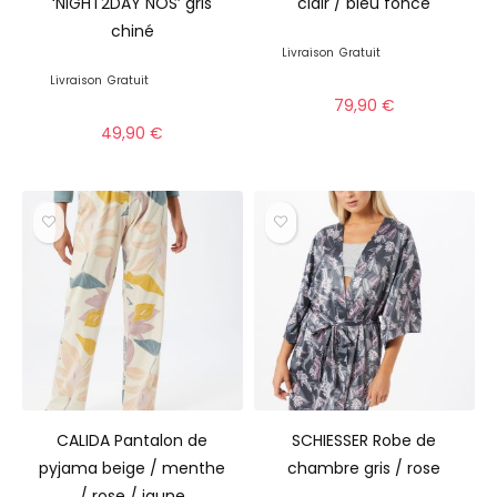
‘NIGHT2DAY NOS’ gris
clair / bleu foncé
chiné
Livraison
Gratuit
Livraison
Gratuit
79,90
€
49,90
€
CALIDA Pantalon de
SCHIESSER Robe de
pyjama beige / menthe
chambre gris / rose
/ rose / jaune