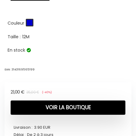
Couleur
Taille :
12M
En stock
EAN:
3143169565199
21,00
€
35,00
€
(-40%)
VOIR LA BOUTIQUE
Livraison :
3.90 EUR
Délai :
De 2 à 3 jours