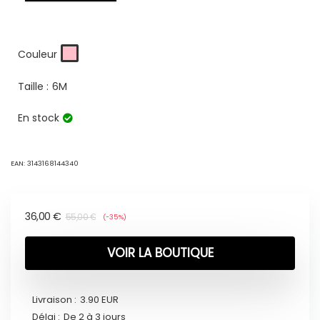
Couleur
Taille :
6M
En stock
EAN:
3143168144340
36,00
€
55,00
€
(-35%)
VOIR LA BOUTIQUE
Livraison :
3.90 EUR
Délai :
De 2 à 3 jours