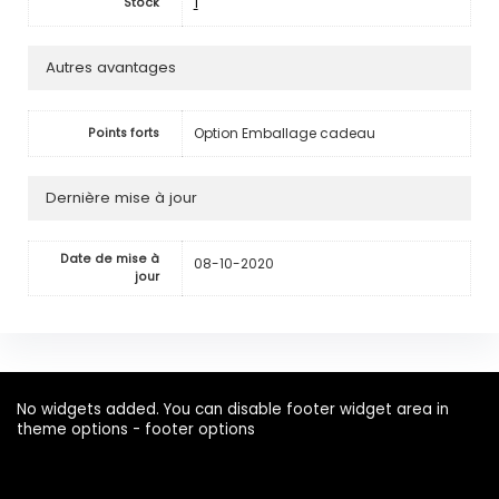
1
Stock
Autres avantages
Option Emballage cadeau
Points forts
Dernière mise à jour
Date de mise à
08-10-2020
jour
No widgets added. You can disable footer widget area in
theme options - footer options