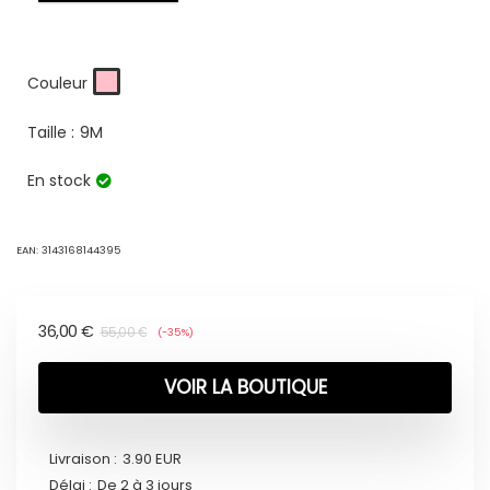
Couleur
Taille :
9M
En stock
EAN:
3143168144395
36,00
€
55,00
€
(-35%)
VOIR LA BOUTIQUE
Livraison :
3.90 EUR
Délai :
De 2 à 3 jours