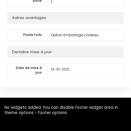
1
Stock
Autres avantages
Option Emballage cadeau
Points forts
Dernière mise à jour
Date de mise à
12-01-2021
jour
No widgets added. You can disable footer widget area in
theme options - footer options