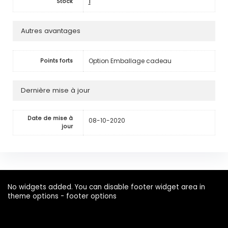
1
Stock
Autres avantages
Option Emballage cadeau
Points forts
Dernière mise à jour
Date de mise à
08-10-2020
jour
No widgets added. You can disable footer widget area in
theme options - footer options