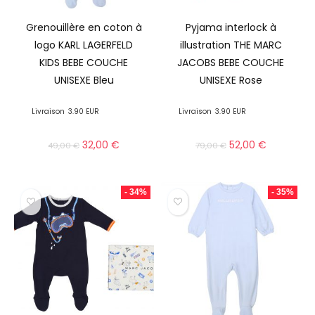
Grenouillère en coton à
Pyjama interlock à
logo KARL LAGERFELD
illustration THE MARC
KIDS BEBE COUCHE
JACOBS BEBE COUCHE
UNISEXE Bleu
UNISEXE Rose
Livraison
3.90 EUR
Livraison
3.90 EUR
32,00
€
52,00
€
49,00
€
79,00
€
- 34%
- 35%