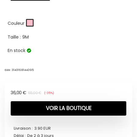
Couleur
Taille :
9M
En stock
EAN:
3143168144395
36,00
€
55,00
€
(-35%)
VOIR LA BOUTIQUE
Livraison :
3.90 EUR
Délai :
De 2 à 3 jours