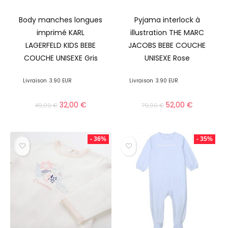
Body manches longues
Pyjama interlock à
imprimé KARL
illustration THE MARC
LAGERFELD KIDS BEBE
JACOBS BEBE COUCHE
COUCHE UNISEXE Gris
UNISEXE Rose
Livraison
3.90 EUR
Livraison
3.90 EUR
32,00
€
52,00
€
49,00
€
79,00
€
- 36%
- 35%