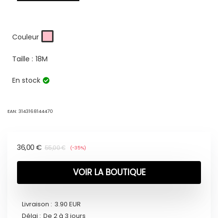
Couleur
Taille :
18M
En stock
EAN:
3143168144470
36,00
€
55,00
€
(-35%)
VOIR LA BOUTIQUE
Livraison :
3.90 EUR
Délai :
De 2 à 3 jours