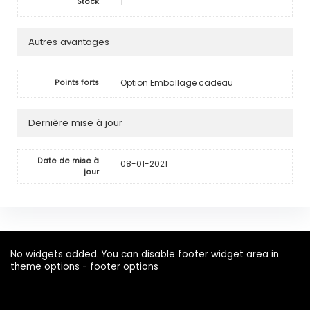
1
Stock
Autres avantages
Option Emballage cadeau
Points forts
Dernière mise à jour
Date de mise à
08-01-2021
jour
No widgets added. You can disable footer widget area in
theme options - footer options