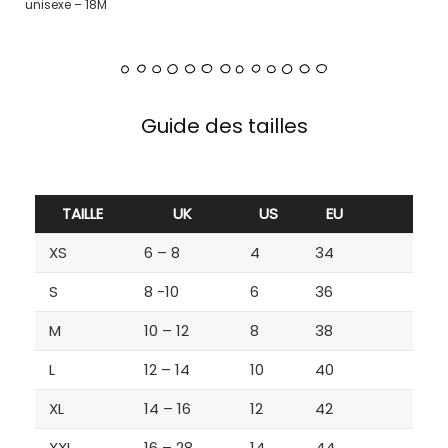
unisexe – 18M
Guide des tailles
TAILLE
UK
US
EU
XS
6 – 8
4
34
S
8 -10
6
36
M
10 – 12
8
38
L
12 – 14
10
40
XL
14 – 16
12
42
XXL
16 – 28
14
44