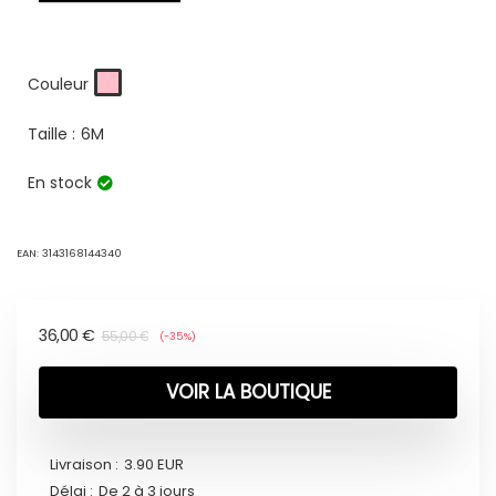
Couleur
Taille :
6M
En stock
EAN:
3143168144340
36,00
€
55,00
€
(-35%)
VOIR LA BOUTIQUE
Livraison :
3.90 EUR
Délai :
De 2 à 3 jours