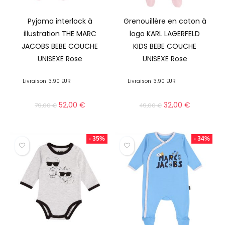
Pyjama interlock à
Grenouillère en coton à
illustration THE MARC
logo KARL LAGERFELD
JACOBS BEBE COUCHE
KIDS BEBE COUCHE
UNISEXE Rose
UNISEXE Rose
Livraison
3.90 EUR
Livraison
3.90 EUR
52,00
€
32,00
€
79,00
€
49,00
€
- 35%
- 34%