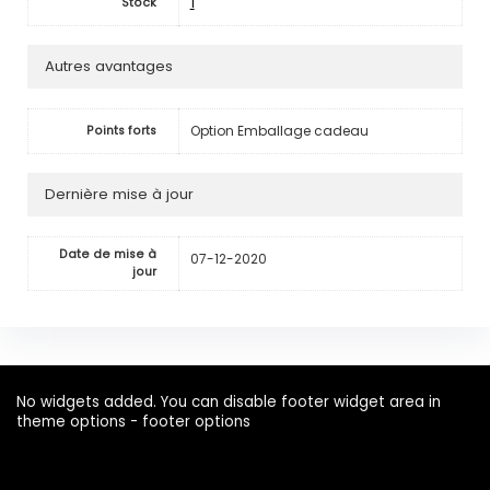
1
Stock
Autres avantages
Option Emballage cadeau
Points forts
Dernière mise à jour
Date de mise à
07-12-2020
jour
No widgets added. You can disable footer widget area in
theme options - footer options