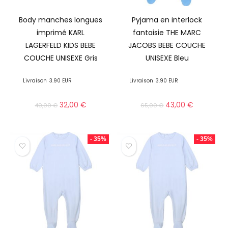
Body manches longues
Pyjama en interlock
imprimé KARL
fantaisie THE MARC
LAGERFELD KIDS BEBE
JACOBS BEBE COUCHE
COUCHE UNISEXE Gris
UNISEXE Bleu
Livraison
3.90 EUR
Livraison
3.90 EUR
32,00
€
43,00
€
49,00
€
65,00
€
- 35%
- 35%