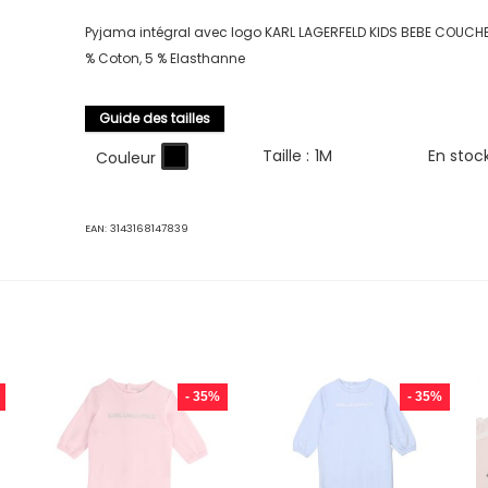
Pyjama intégral avec logo KARL LAGERFELD KIDS BEBE COUCHE
% Coton, 5 % Elasthanne
Guide des tailles
Taille :
1M
En stoc
Couleur
EAN:
3143168147839
- 35%
- 35%