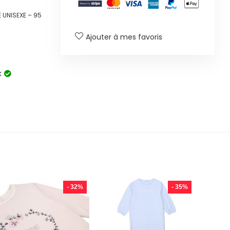
 UNISEXE – 95
Ajouter à mes favoris
k
- 32%
- 35%