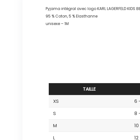
Pyjama intégral avec logo KARL LAGERFELD KIDS 
95 % Coton, 5 % Elasthanne
unisexe – 1M
TAILLE
XS
6 
S
8 
M
10
L
12