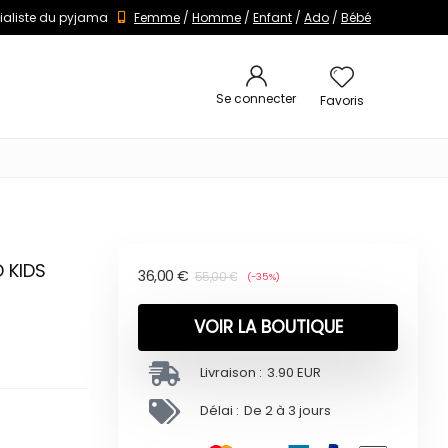
ialiste du pyjama
Femme
/
Homme
/
Enfant
/
Ado
/
Bébé
Se connecter
Favoris
 KIDS
36,00
€
55,00
€
(-35%)
VOIR LA BOUTIQUE
Livraison :
3.90 EUR
Délai :
De 2 à 3 jours