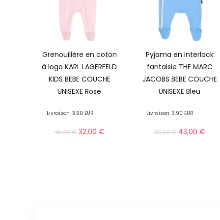
Grenouillère en coton
Pyjama en interlock
à logo KARL LAGERFELD
fantaisie THE MARC
KIDS BEBE COUCHE
JACOBS BEBE COUCHE
UNISEXE Rose
UNISEXE Bleu
Livraison
3.90 EUR
Livraison
3.90 EUR
32,00
€
43,00
€
49,00
€
65,00
€