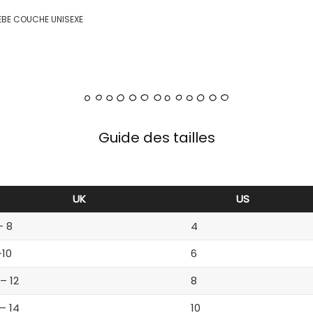
BEBE COUCHE UNISEXE
Guide des tailles
UK
US
– 8
4
-10
6
 – 12
8
 – 14
10