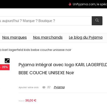
UnPyjama.com, le spéc
Nos marques
Nos marchands
Le blog du Pyjama
o karl lagerfeld kids bebe couche unisexe noir
Pyjama intégral avec logo KARL LAGERFELD
- 35%
BEBE COUCHE UNISEXE Noir
32
Pyjama
Ajouter votre avis
36,00
€
55,00
€