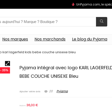
UnPyjama.com, le spéc
Nos marques
Nos marchands
Le blog du Pyjama
o karl lagerfeld kids bebe couche unisexe bleu
Pyjama intégral avec logo KARL LAGERFELD
- 35%
BEBE COUCHE UNISEXE Bleu
20
Pyjama
Ajouter votre avis
36,00
€
55,00
€