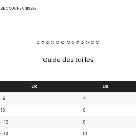
BEBE COUCHE UNISEXE
Guide des tailles
UK
US
– 8
4
-10
6
 – 12
8
 – 14
10