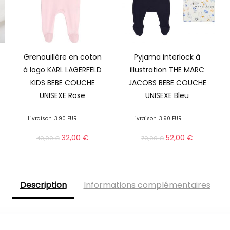
Grenouillère en coton
Pyjama interlock à
à logo KARL LAGERFELD
illustration THE MARC
KIDS BEBE COUCHE
JACOBS BEBE COUCHE
UNISEXE Rose
UNISEXE Bleu
Livraison
3.90 EUR
Livraison
3.90 EUR
32,00
€
52,00
€
49,00
€
79,00
€
Description
Informations complémentaires