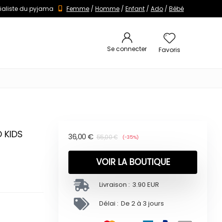
ialiste du pyjama
Femme
/
Homme
/
Enfant
/
Ado
/
Bébé
Se connecter
Favoris
 KIDS
36,00
€
55,00
€
(-35%)
VOIR LA BOUTIQUE
Livraison :
3.90 EUR
Délai :
De 2 à 3 jours