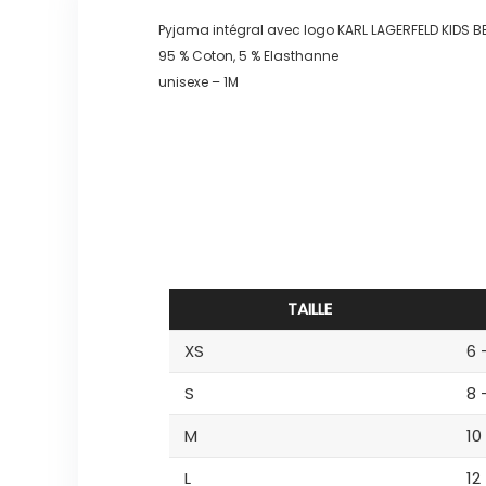
Pyjama intégral avec logo KARL LAGERFELD KIDS 
95 % Coton, 5 % Elasthanne
unisexe – 1M
TAILLE
XS
6 
S
8 
M
10
L
12