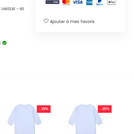
 UNISEXE – 95
Ajouter à mes favoris
k
- 35%
- 35%