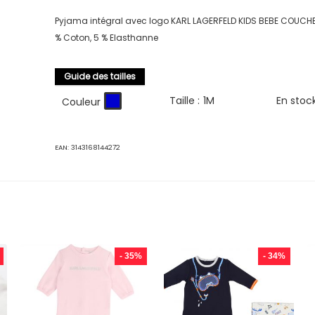
Pyjama intégral avec logo KARL LAGERFELD KIDS BEBE COUCHE
% Coton, 5 % Elasthanne
Guide des tailles
Taille :
1M
En stoc
Couleur
EAN:
3143168144272
- 35%
- 34%