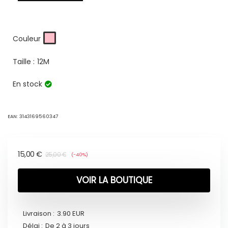
Couleur
Taille :
12M
En stock
EAN:
3143169560347
15,00
€
25,00
€
(-40%)
VOIR LA BOUTIQUE
Livraison :
3.90 EUR
Délai :
De 2 à 3 jours