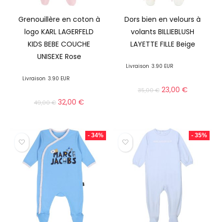
Grenouillère en coton à
Dors bien en velours à
logo KARL LAGERFELD
volants BILLIEBLUSH
KIDS BEBE COUCHE
LAYETTE FILLE Beige
UNISEXE Rose
Livraison
3.90 EUR
Livraison
3.90 EUR
23,00
€
35,00
€
32,00
€
49,00
€
- 34%
- 35%