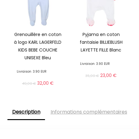
Grenouillère en coton
Pyjama en coton
à logo KARL LAGERFELD
fantaisie BILLIEBLUSH
KIDS BEBE COUCHE
LAYETTE FILLE Blanc
UNISEXE Bleu
Livraison
3.90 EUR
Livraison
3.90 EUR
23,00
€
35,00
€
32,00
€
49,00
€
Description
Informations complémentaires