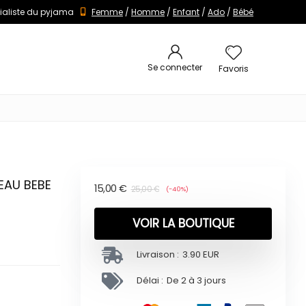
ialiste du pyjama
Femme
/
Homme
/
Enfant
/
Ado
/
Bébé
Se connecter
Favoris
EAU BEBE
15,00
€
25,00
€
(-40%)
VOIR LA BOUTIQUE
Livraison :
3.90 EUR
Délai :
De 2 à 3 jours