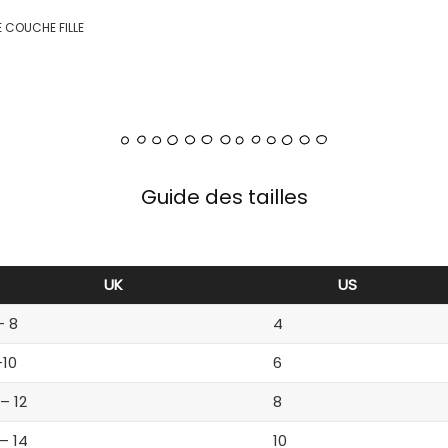
 COUCHE FILLE
Guide des tailles
UK
US
– 8
4
-10
6
 – 12
8
 – 14
10