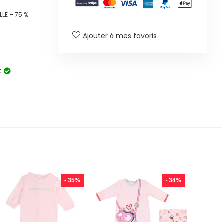
LE – 75 %
Ajouter à mes favoris
k
- 35%
- 34%