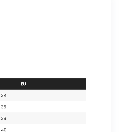
EU
34
36
38
40