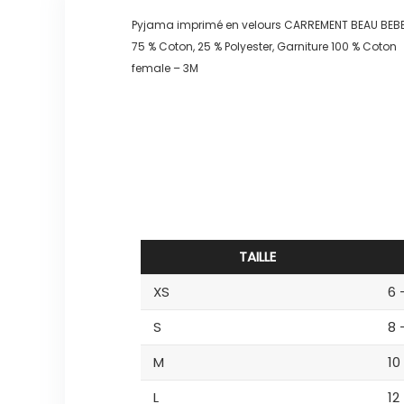
Pyjama imprimé en velours CARREMENT BEAU BEBE
75 % Coton, 25 % Polyester, Garniture 100 % Coton
female – 3M
TAILLE
XS
6 
S
8 
M
10
L
12