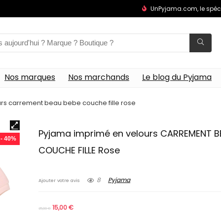
UnPyjama.com, le spéc
Nos marques
Nos marchands
Le blog du Pyjama
rs carrement beau bebe couche fille rose
Pyjama imprimé en velours CARREMENT B
- 40%
COUCHE FILLE Rose
8
Pyjama
Ajouter votre avis
15,00
€
25,00
€