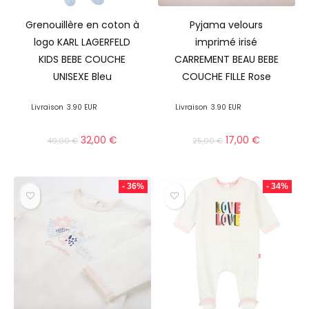
Grenouillère en coton à
Pyjama velours
logo KARL LAGERFELD
imprimé irisé
KIDS BEBE COUCHE
CARREMENT BEAU BEBE
UNISEXE Bleu
COUCHE FILLE Rose
Livraison
3.90 EUR
Livraison
3.90 EUR
32,00
€
17,00
€
49,00
€
25,00
€
- 36%
- 34%