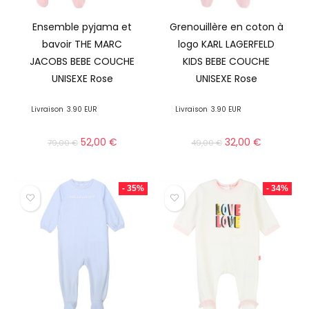
Ensemble pyjama et
Grenouillère en coton à
bavoir THE MARC
logo KARL LAGERFELD
JACOBS BEBE COUCHE
KIDS BEBE COUCHE
UNISEXE Rose
UNISEXE Rose
Livraison
3.90 EUR
Livraison
3.90 EUR
52,00
€
32,00
€
79,00
€
49,00
€
- 35%
- 34%