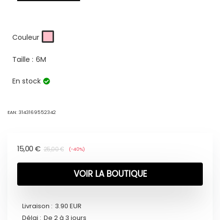
Couleur
Taille :
6M
En stock
EAN:
3143169552342
15,00
€
25,00
€
(-40%)
VOIR LA BOUTIQUE
Livraison :
3.90 EUR
Délai :
De 2 à 3 jours