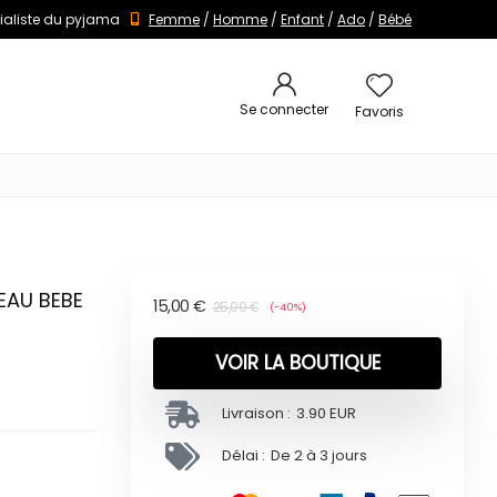
ialiste du pyjama
Femme
/
Homme
/
Enfant
/
Ado
/
Bébé
Se connecter
Favoris
EAU BEBE
15,00
€
25,00
€
(-40%)
VOIR LA BOUTIQUE
Livraison :
3.90 EUR
Délai :
De 2 à 3 jours