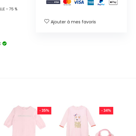
LE – 75 %
Ajouter à mes favoris
k
- 35%
- 34%