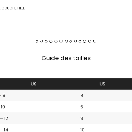
 COUCHE FILLE
Guide des tailles
UK
US
– 8
4
-10
6
 – 12
8
 – 14
10