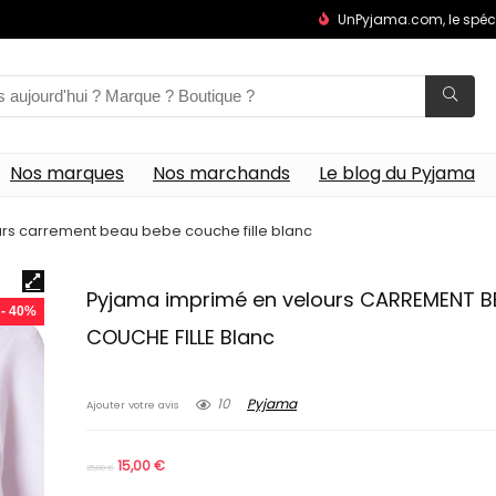
UnPyjama.com, le spéc
Nos marques
Nos marchands
Le blog du Pyjama
rs carrement beau bebe couche fille blanc
Pyjama imprimé en velours CARREMENT B
- 40%
COUCHE FILLE Blanc
10
Pyjama
Ajouter votre avis
15,00
€
25,00
€