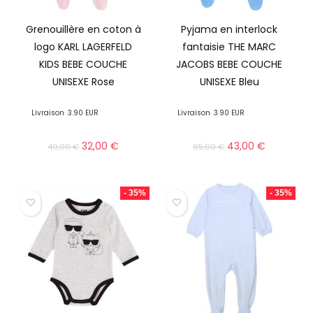
Grenouillère en coton à
Pyjama en interlock
logo KARL LAGERFELD
fantaisie THE MARC
KIDS BEBE COUCHE
JACOBS BEBE COUCHE
UNISEXE Rose
UNISEXE Bleu
Livraison
3.90 EUR
Livraison
3.90 EUR
32,00
€
43,00
€
49,00
€
65,00
€
- 35%
- 35%