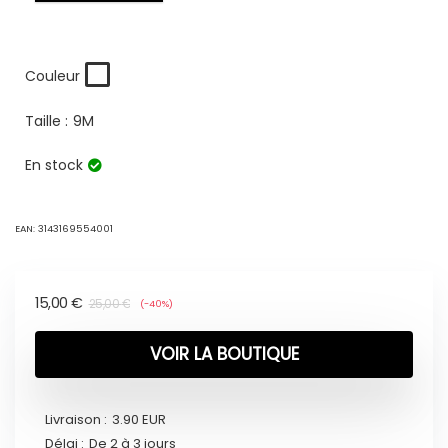
Couleur
Taille :
9M
En stock
EAN:
3143169554001
15,00
€
25,00
€
(-40%)
VOIR LA BOUTIQUE
Livraison :
3.90 EUR
Délai :
De 2 à 3 jours