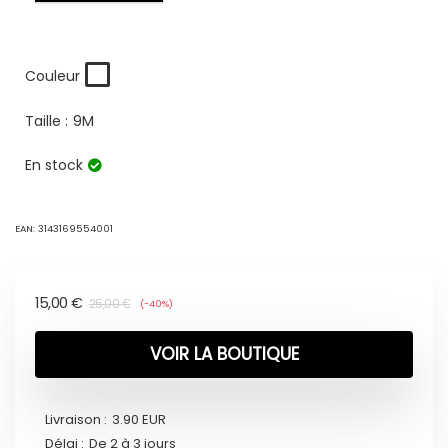
Couleur
Taille :
9M
En stock
EAN:
3143169554001
15,00
€
25,00
€
(-40%)
VOIR LA BOUTIQUE
Livraison :
3.90 EUR
Délai :
De 2 à 3 jours