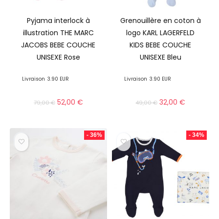
Pyjama interlock à
Grenouillère en coton à
illustration THE MARC
logo KARL LAGERFELD
JACOBS BEBE COUCHE
KIDS BEBE COUCHE
UNISEXE Rose
UNISEXE Bleu
Livraison
3.90 EUR
Livraison
3.90 EUR
52,00
€
32,00
€
79,00
€
49,00
€
- 36%
- 34%