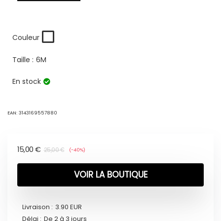
Couleur
Taille :
6M
En stock
EAN:
3143169557880
15,00
€
25,00
€
(-40%)
VOIR LA BOUTIQUE
Livraison :
3.90 EUR
Délai :
De 2 à 3 jours