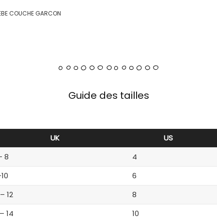
BEBE COUCHE GARCON
Guide des tailles
UK
US
– 8
4
-10
6
 – 12
8
 – 14
10