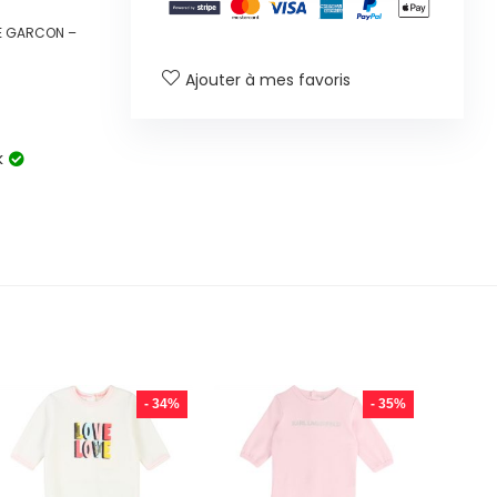
E GARCON –
Ajouter à mes favoris
k
- 34%
- 35%