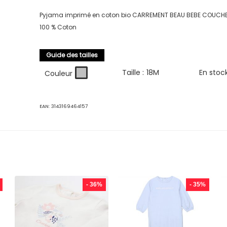
Pyjama imprimé en coton bio CARREMENT BEAU BEBE COUCH
100 % Coton
Guide des tailles
Taille :
18M
En stoc
Couleur
EAN:
3143169464157
- 36%
- 35%