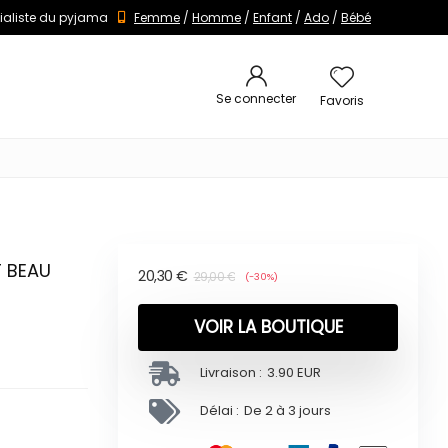
ialiste du pyjama
Femme
/
Homme
/
Enfant
/
Ado
/
Bébé
Se connecter
Favoris
T BEAU
20,30
€
29,00
€
(-30%)
VOIR LA BOUTIQUE
Livraison :
3.90 EUR
Délai :
De 2 à 3 jours