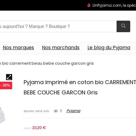
UnPyjama.com, le spéc
Nos marques
Nos marchands
Le blog du Pyjama
n bio carrement beau bebe couche garcon gris
Pyjama imprimé en coton bio CARREMEN
- 30%
BEBE COUCHE GARCON Gris
5
Pyjama
Ajouter votre avis
20,30
€
29,00
€