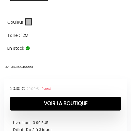
Couleur
Taille :
12M
En stock
EAN:
3143169466991
20,30
€
29,00
€
(-30%)
VOIR LA BOUTIQUE
Livraison :
3.90 EUR
Délai :
De 2 à 3 jours