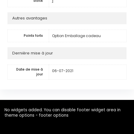
1
Stock
Autres avantages
Option Emballage cadeau
Points forts
Dernière mise à jour
Date de mise à
06-07-2021
jour
No widgets added. You can disable footer widget area in
theme options - footer options