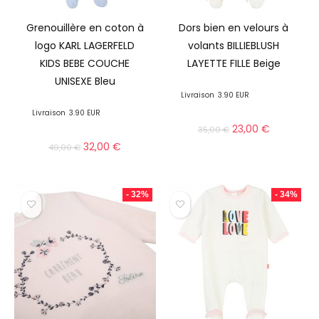
Grenouillère en coton à
Dors bien en velours à
logo KARL LAGERFELD
volants BILLIEBLUSH
KIDS BEBE COUCHE
LAYETTE FILLE Beige
UNISEXE Bleu
Livraison
3.90 EUR
Livraison
3.90 EUR
23,00
€
35,00
€
32,00
€
49,00
€
- 32%
- 34%