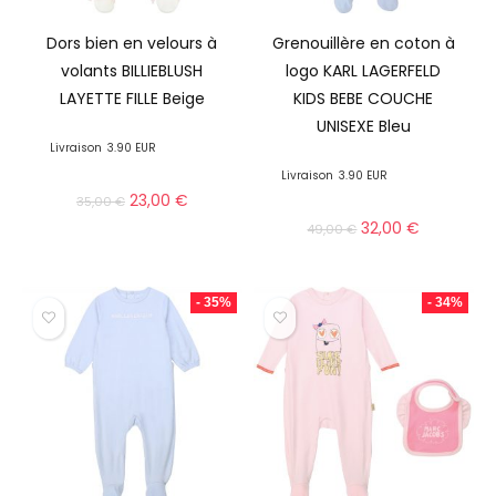
Dors bien en velours à
Grenouillère en coton à
volants BILLIEBLUSH
logo KARL LAGERFELD
LAYETTE FILLE Beige
KIDS BEBE COUCHE
UNISEXE Bleu
Livraison
3.90 EUR
Livraison
3.90 EUR
23,00
€
35,00
€
32,00
€
49,00
€
- 35%
- 34%