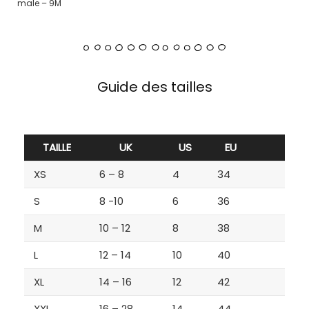
male – 9M
Guide des tailles
TAILLE
UK
US
EU
XS
6 – 8
4
34
S
8 -10
6
36
M
10 – 12
8
38
L
12 – 14
10
40
XL
14 – 16
12
42
XXL
16 – 28
14
44