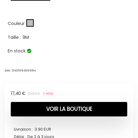
Couleur
Taille :
9M
En stock
EAN:
3143169466984
17,40
€
29,00
€
(-40%)
VOIR LA BOUTIQUE
Livraison :
3.90 EUR
Délai :
De 2 à 3 jours