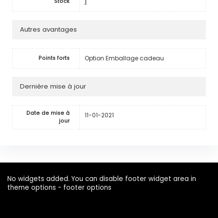
1
Stock
Autres avantages
Option Emballage cadeau
Points forts
Dernière mise à jour
Date de mise à
11-01-2021
jour
No widgets added. You can disable footer widget area in
theme options - footer options