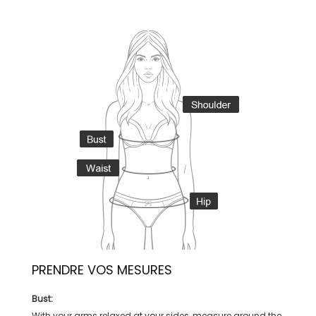
PRENDRE VOS MESURES
Bust:
With your arms relaxed at your sides, measure around the