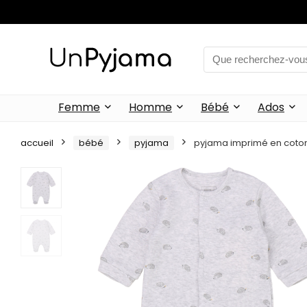
Femme
Homme
Bébé
Ados
accueil
bébé
pyjama
pyjama imprimé en coto