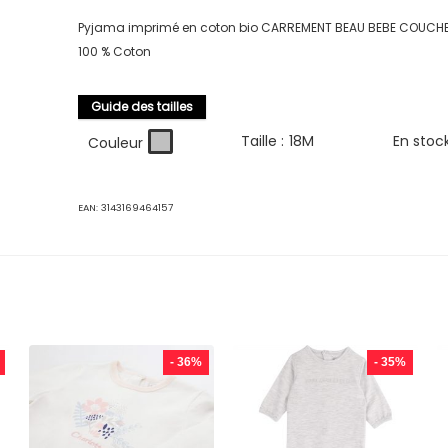
Pyjama imprimé en coton bio CARREMENT BEAU BEBE COUCH
100 % Coton
Guide des tailles
Taille :
18M
En stoc
Couleur
EAN:
3143169464157
- 36%
- 35%