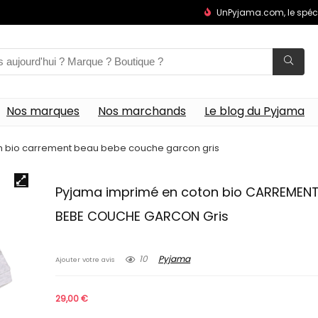
UnPyjama.com, le spéc
Nos marques
Nos marchands
Le blog du Pyjama
n bio carrement beau bebe couche garcon gris
Pyjama imprimé en coton bio CARREMEN
BEBE COUCHE GARCON Gris
10
Pyjama
Ajouter votre avis
29,00
€