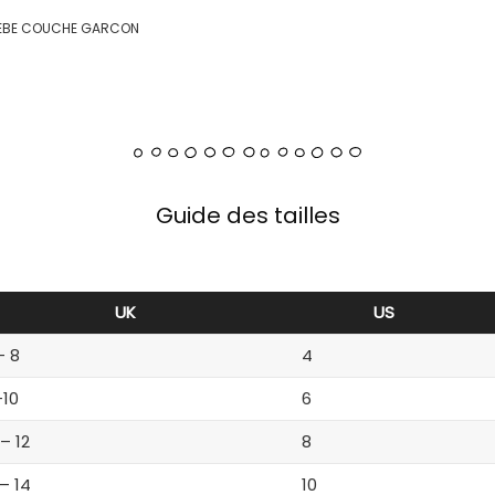
BEBE COUCHE GARCON
Guide des tailles
UK
US
– 8
4
-10
6
 – 12
8
 – 14
10