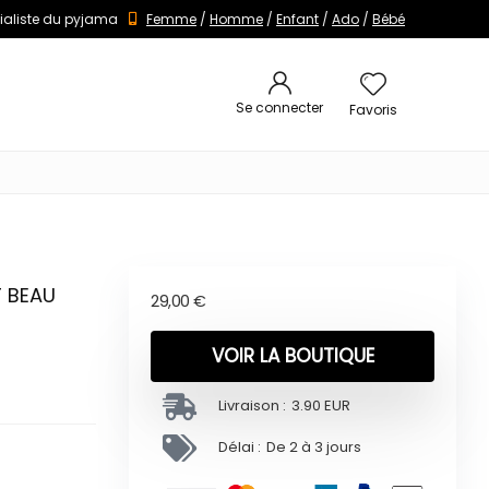
ialiste du pyjama
Femme
/
Homme
/
Enfant
/
Ado
/
Bébé
Se connecter
Favoris
T BEAU
29,00
€
VOIR LA BOUTIQUE
Livraison :
3.90 EUR
Délai :
De 2 à 3 jours