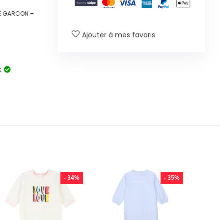
E GARCON –
Ajouter à mes favoris
k
- 34%
- 35%