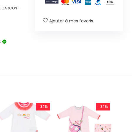
E GARCON –
Ajouter à mes favoris
k
- 34%
- 34%