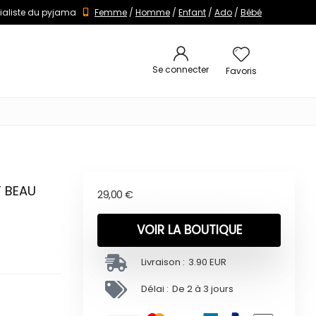
ialiste du pyjama
Femme
/
Homme
/
Enfant
/
Ado
/
Bébé
Se connecter
Favoris
T BEAU
29,00
€
VOIR LA BOUTIQUE
Livraison :
3.90 EUR
Délai :
De 2 à 3 jours