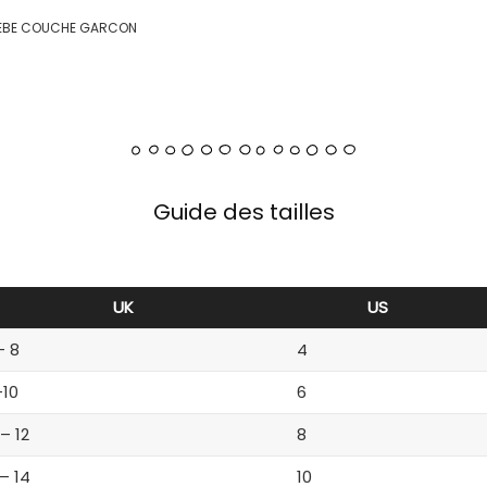
BEBE COUCHE GARCON
Guide des tailles
UK
US
– 8
4
-10
6
 – 12
8
 – 14
10