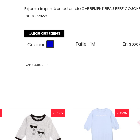
Pyjama imprimé en coton bio CARREMENT BEAU BEBE COUCH
100 % Coton
Guide des tailles
Taille :
1M
En stoc
Couleur
EAN:
3143169612831
- 35%
- 35%