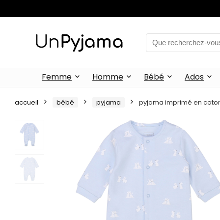
Femme
Homme
Bébé
Ados
accueil
bébé
pyjama
pyjama imprimé en coto