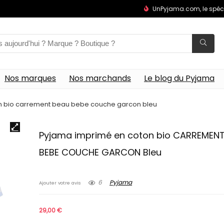
UnPyjama.com, le spéc
Nos marques
Nos marchands
Le blog du Pyjama
n bio carrement beau bebe couche garcon bleu
Pyjama imprimé en coton bio CARREMEN
BEBE COUCHE GARCON Bleu
6
Pyjama
Ajouter votre avis
29,00
€