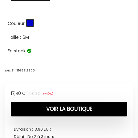
Couleur
Taille :
6M
En stock
EAN:
3143169612855
17,40
€
29,00
€
(-40%)
VOIR LA BOUTIQUE
Livraison :
3.90 EUR
Délai :
De 2 à 3 jours