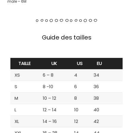
male – 6M
Guide des tailles
TAILLE
UK
US
EU
XS
6 – 8
4
34
S
8 -10
6
36
M
10 – 12
8
38
L
12 – 14
10
40
XL
14 – 16
12
42
XXL
16 – 28
14
44