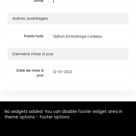
1
Stock
Autres avantages
Option Emballage cadeau
Points forts
Dernière mise à jour
Date de mise à
12-01-2021
jour
No widgets added. You can disable footer widget area in
theme options - footer options