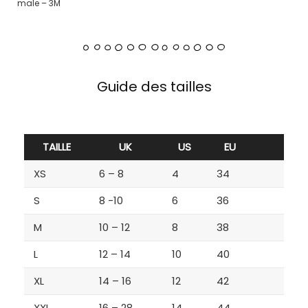
male – 3M
Guide des tailles
TAILLE
UK
US
EU
XS
6 – 8
4
34
S
8 -10
6
36
M
10 – 12
8
38
L
12 – 14
10
40
XL
14 – 16
12
42
XXL
16 – 28
14
44