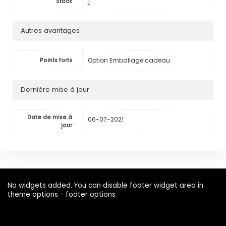
1
Stock
Autres avantages
Option Emballage cadeau
Points forts
Dernière mise à jour
Date de mise à
06-07-2021
jour
No widgets added. You can disable footer widget area in
theme options - footer options