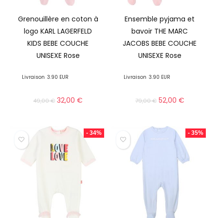
Grenouillère en coton à
Ensemble pyjama et
logo KARL LAGERFELD
bavoir THE MARC
KIDS BEBE COUCHE
JACOBS BEBE COUCHE
UNISEXE Rose
UNISEXE Rose
Livraison
3.90 EUR
Livraison
3.90 EUR
32,00
€
52,00
€
49,00
€
79,00
€
- 34%
- 35%