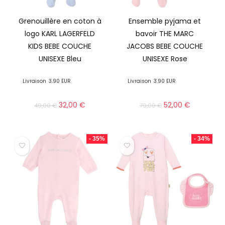
Grenouillère en coton à
Ensemble pyjama et
logo KARL LAGERFELD
bavoir THE MARC
KIDS BEBE COUCHE
JACOBS BEBE COUCHE
UNISEXE Bleu
UNISEXE Rose
Livraison
3.90 EUR
Livraison
3.90 EUR
32,00
€
52,00
€
49,00
€
79,00
€
- 35%
- 34%