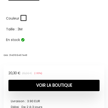
Couleur
Taille :
3M
En stock
EAN:
3143169467448
20,30
€
29,00
€
(-30%)
VOIR LA BOUTIQUE
Livraison :
3.90 EUR
Délai :
De 2 à 3 jours