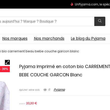
UnPyjama.com, le spéc
Nos marques
Nos marchands
Le blog du Pyjama
n bio carrement beau bebe couche garcon blanc
Pyjama imprimé en coton bio CARREMEN
- 30%
BEBE COUCHE GARCON Blanc
6
Pyjama
Ajouter votre avis
20,30
€
29,00
€