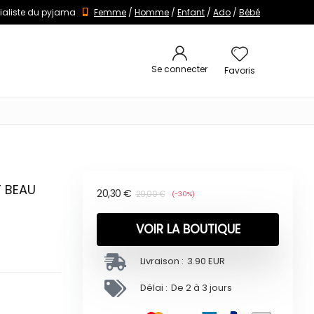
ialiste du pyjama
Femme
/
Homme
/
Enfant
/
Ado
/
Bébé
Se connecter
Favoris
T BEAU
20,30
€
29,00
€
(-30%)
VOIR LA BOUTIQUE
Livraison :
3.90 EUR
Délai :
De 2 à 3 jours