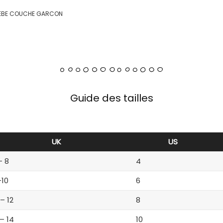
BEBE COUCHE GARCON
Guide des tailles
UK
US
– 8
4
-10
6
 – 12
8
 – 14
10