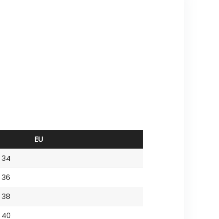
EU
34
36
38
40