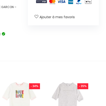
E GARCON –
Ajouter à mes favoris
k
- 34%
- 35%