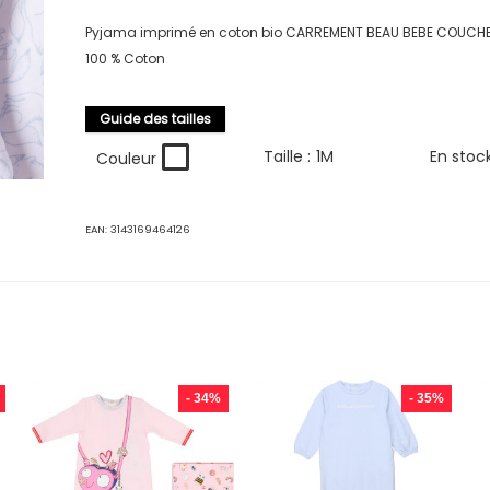
Pyjama imprimé en coton bio CARREMENT BEAU BEBE COUCH
100 % Coton
Guide des tailles
Taille :
1M
En stoc
Couleur
EAN:
3143169464126
- 34%
- 35%