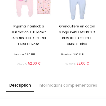
Pyjama interlock à
Grenouillère en coton
illustration THE MARC
à logo KARL LAGERFELD
JACOBS BEBE COUCHE
KIDS BEBE COUCHE
UNISEXE Rose
UNISEXE Bleu
Livraison
3.90 EUR
Livraison
3.90 EUR
52,00
€
32,00
€
79,00
€
49,00
€
Description
Informations complémentaires