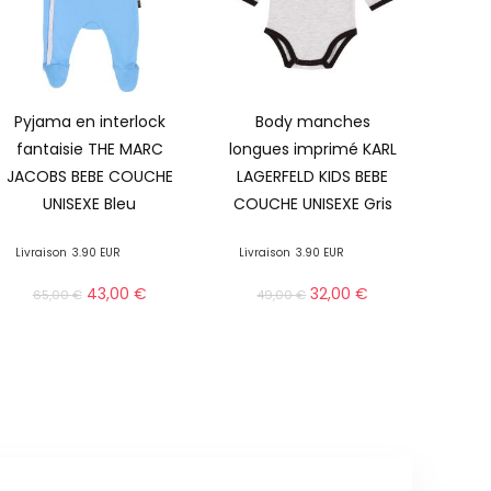
Pyjama en interlock
Body manches
fantaisie THE MARC
longues imprimé KARL
JACOBS BEBE COUCHE
LAGERFELD KIDS BEBE
UNISEXE Bleu
COUCHE UNISEXE Gris
Livraison
3.90 EUR
Livraison
3.90 EUR
43,00
€
32,00
€
65,00
€
49,00
€