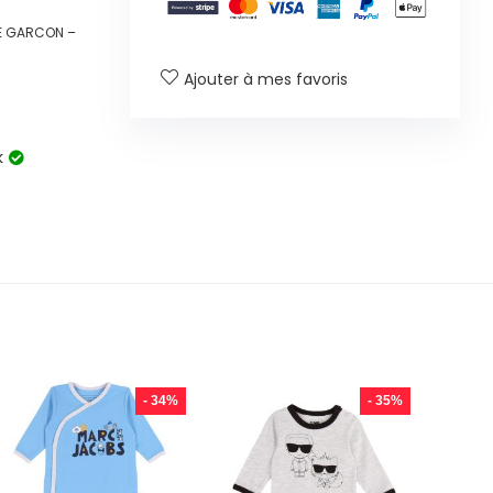
E GARCON –
Ajouter à mes favoris
k
- 34%
- 35%