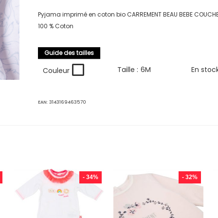
Pyjama imprimé en coton bio CARREMENT BEAU BEBE COUCH
100 % Coton
Guide des tailles
Taille :
6M
En stoc
Couleur
EAN:
3143169463570
- 34%
- 32%