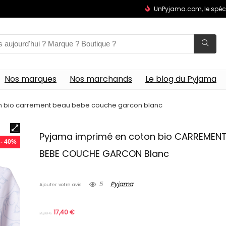
UnPyjama.com, le spéc
Nos marques
Nos marchands
Le blog du Pyjama
n bio carrement beau bebe couche garcon blanc
Pyjama imprimé en coton bio CARREMEN
- 40%
BEBE COUCHE GARCON Blanc
5
Pyjama
Ajouter votre avis
17,40
€
29,00
€