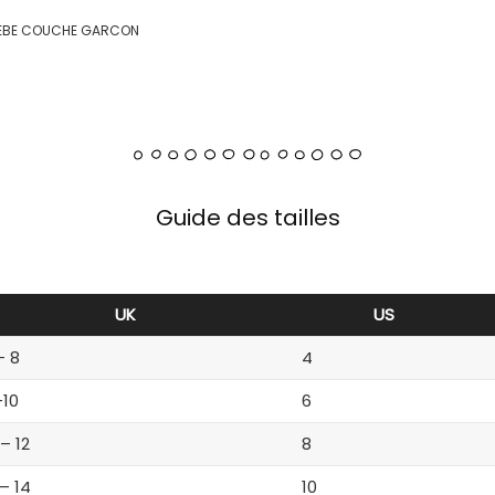
BEBE COUCHE GARCON
Guide des tailles
UK
US
– 8
4
-10
6
 – 12
8
 – 14
10