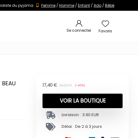
ialiste du pyjama
Femme
/
Homme
/
Enfant
/
Ado
/
Bébé
Se connecter
Favoris
T BEAU
17,40
€
29,00
€
(-40%)
VOIR LA BOUTIQUE
Livraison :
3.90 EUR
Délai :
De 2 à 3 jours