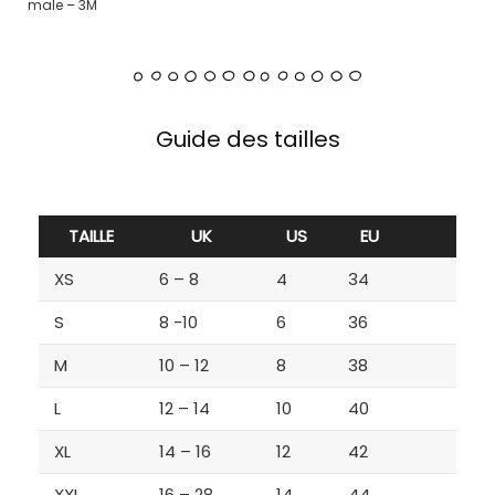
male – 3M
Guide des tailles
TAILLE
UK
US
EU
XS
6 – 8
4
34
S
8 -10
6
36
M
10 – 12
8
38
L
12 – 14
10
40
XL
14 – 16
12
42
XXL
16 – 28
14
44