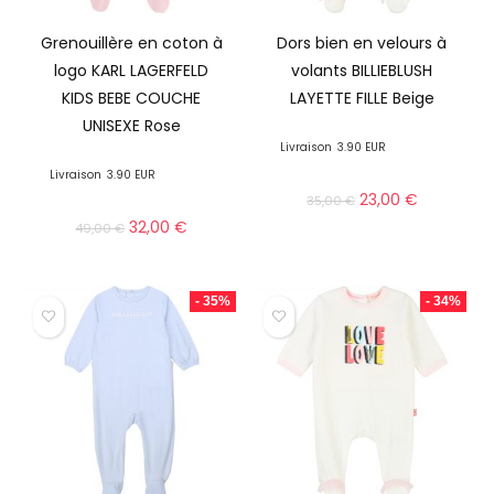
Grenouillère en coton à
Dors bien en velours à
logo KARL LAGERFELD
volants BILLIEBLUSH
KIDS BEBE COUCHE
LAYETTE FILLE Beige
UNISEXE Rose
Livraison
3.90 EUR
Livraison
3.90 EUR
23,00
€
35,00
€
32,00
€
49,00
€
- 35%
- 34%