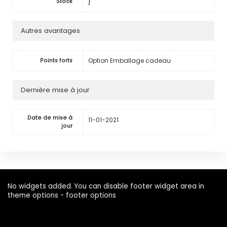
1
Stock
Autres avantages
Option Emballage cadeau
Points forts
Dernière mise à jour
Date de mise à
11-01-2021
jour
No widgets added. You can disable footer widget area in
theme options - footer options