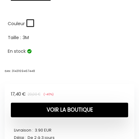
Couleur
Taille :
3M
En stock
EAN:
3143169467448
17,40
€
29,00
€
(-40%)
VOIR LA BOUTIQUE
Livraison :
3.90 EUR
Délai :
De 2 à 3 jours