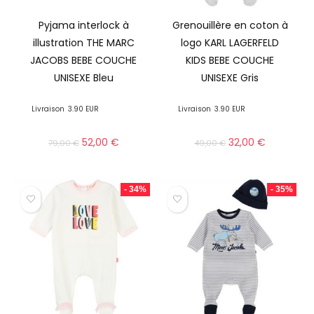
Pyjama interlock à
Grenouillère en coton à
illustration THE MARC
logo KARL LAGERFELD
JACOBS BEBE COUCHE
KIDS BEBE COUCHE
UNISEXE Bleu
UNISEXE Gris
Livraison
3.90 EUR
Livraison
3.90 EUR
52,00
€
32,00
€
79,00
€
49,00
€
- 34%
- 35%