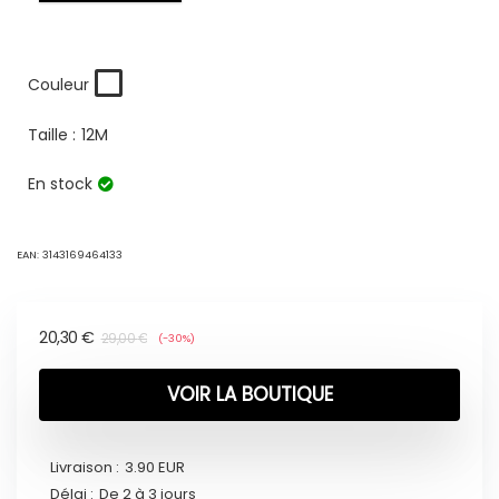
Couleur
Taille :
12M
En stock
EAN:
3143169464133
20,30
€
29,00
€
(-30%)
VOIR LA BOUTIQUE
Livraison :
3.90 EUR
Délai :
De 2 à 3 jours