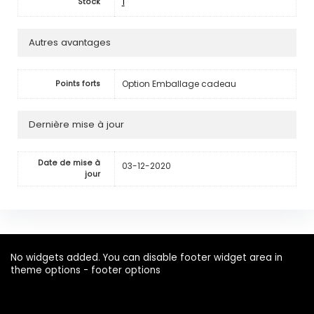
1
Stock
Autres avantages
Option Emballage cadeau
Points forts
Dernière mise à jour
Date de mise à
03-12-2020
jour
No widgets added. You can disable footer widget area in
theme options - footer options