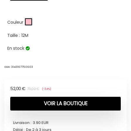
Couleur
Taille :
12M
En stock
EAN:
3143167750603
52,00
€
79,00
€
(-34%)
VOIR LA BOUTIQUE
Livraison :
3.90 EUR
Délai :
De 2 à 3 jours