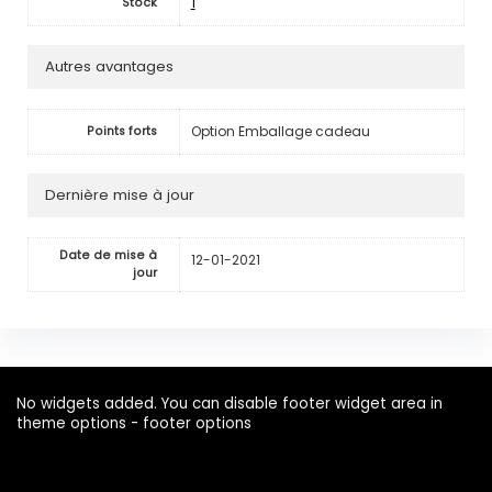
1
Stock
Autres avantages
Option Emballage cadeau
Points forts
Dernière mise à jour
Date de mise à
12-01-2021
jour
No widgets added. You can disable footer widget area in
theme options - footer options