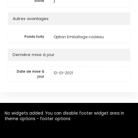
1
Stock
Autres avantages
Option Emballage cadeau
Points forts
Dernière mise à jour
Date de mise à
12-01-2021
jour
No widgets added. You can disable footer widget area in
theme options - footer options