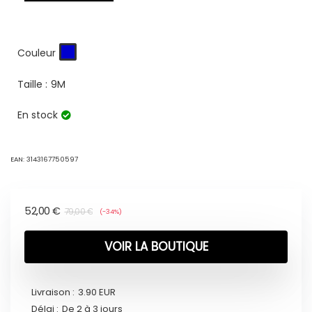
Couleur
Taille :
9M
En stock
EAN:
3143167750597
52,00
€
79,00
€
(-34%)
VOIR LA BOUTIQUE
Livraison :
3.90 EUR
Délai :
De 2 à 3 jours