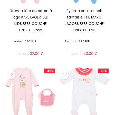
Grenouillère en coton à
Pyjama en interlock
logo KARL LAGERFELD
fantaisie THE MARC
KIDS BEBE COUCHE
JACOBS BEBE COUCHE
UNISEXE Rose
UNISEXE Bleu
Livraison
3.90 EUR
Livraison
3.90 EUR
32,00
€
43,00
€
49,00
€
65,00
€
- 34%
- 34%