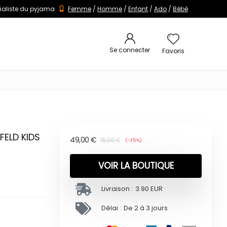
ialiste du pyjama
Femme
/
Homme
/
Enfant
/
Ado
/
Bébé
Se connecter
Favoris
FELD KIDS
49,00
€
75,00
€
(-35%)
VOIR LA BOUTIQUE
Livraison :
3.90 EUR
Délai :
De 2 à 3 jours