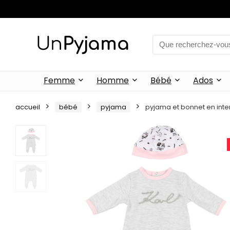
Femme
Homme
Bébé
Ados
accueil
bébé
pyjama
pyjama et bonnet en inter