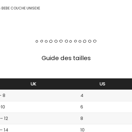
DS BEBE COUCHE UNISEXE
Guide des tailles
UK
US
– 8
4
-10
6
 – 12
8
 – 14
10