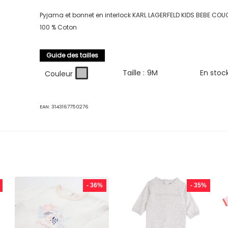
Pyjama et bonnet en interlock KARL LAGERFELD KIDS BEBE COU
100 % Coton
Guide des tailles
Taille :
9M
En stoc
Couleur
EAN:
3143167750276
- 36%
- 35%