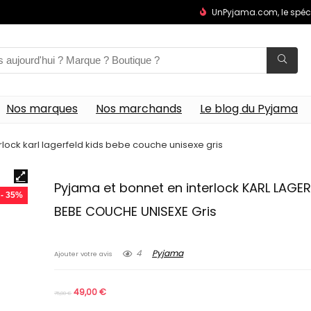
UnPyjama.com, le spéc
Nos marques
Nos marchands
Le blog du Pyjama
lock karl lagerfeld kids bebe couche unisexe gris
Pyjama et bonnet en interlock KARL LAGER
- 35%
BEBE COUCHE UNISEXE Gris
4
Pyjama
Ajouter votre avis
49,00
€
75,00
€