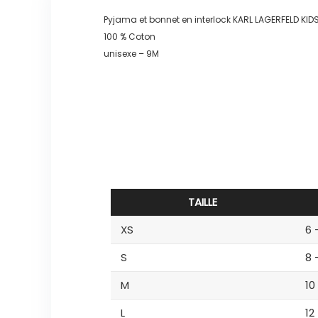
Pyjama et bonnet en interlock KARL LAGERFELD KI
100 % Coton
unisexe – 9M
TAILLE
XS
6 
S
8 
M
10
L
12