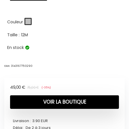
Couleur
Taille :
12M
En stock
EAN:
3143167750290
49,00
€
75,00
€
(-35%)
VOIR LA BOUTIQUE
Livraison :
3.90 EUR
Délai :
De 2 à 3 jours