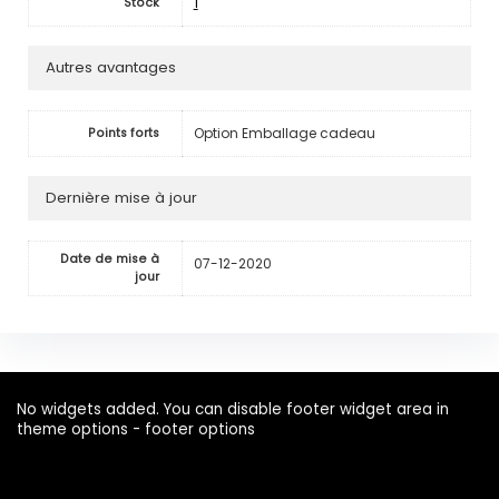
1
Stock
Autres avantages
Option Emballage cadeau
Points forts
Dernière mise à jour
Date de mise à
07-12-2020
jour
No widgets added. You can disable footer widget area in
theme options - footer options