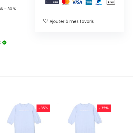
N – 80 %
Ajouter à mes favoris
k
- 35%
- 35%