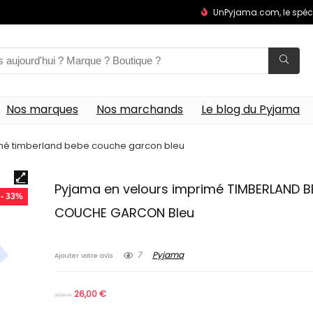
UnPyjama.com, le spéc
Nos marques
Nos marchands
Le blog du Pyjama
mé timberland bebe couche garcon bleu
Pyjama en velours imprimé TIMBERLAND B
- 33%
COUCHE GARCON Bleu
7
Pyjama
Ajouter votre avis
26,00
€
39,00
€