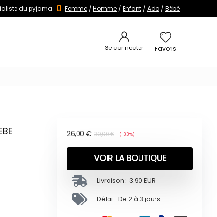
ialiste du pyjama
Femme
/
Homme
/
Enfant
/
Ado
/
Bébé
Se connecter
Favoris
EBE
26,00
€
39,00
€
(-33%)
VOIR LA BOUTIQUE
Livraison :
3.90 EUR
Délai :
De 2 à 3 jours