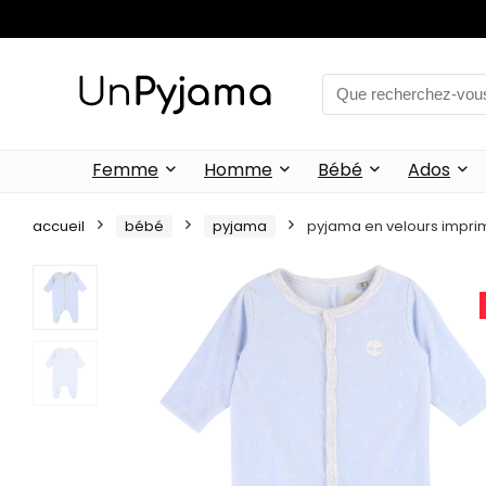
Femme
Homme
Bébé
Ados
accueil
bébé
pyjama
pyjama en velours impri