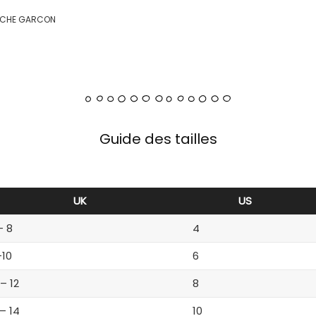
OUCHE GARCON
Guide des tailles
UK
US
– 8
4
-10
6
 – 12
8
 – 14
10