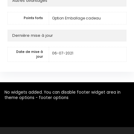
Autres avantages
Option Emballage cadeau
Points forts
Dernière mise à jour
Date de mise à
06-07-2021
jour
No widgets added. You can disable footer widget area in
theme options - footer options