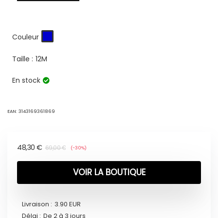
Couleur
Taille :
12M
En stock
EAN:
3143169361869
48,30
€
69,00
€
(-30%)
VOIR LA BOUTIQUE
Livraison :
3.90 EUR
Délai :
De 2 à 3 jours