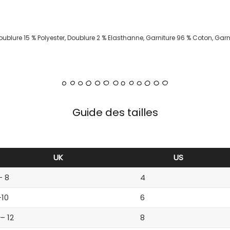
oublure 15 % Polyester, Doublure 2 % Elasthanne, Garniture 96 % Coton, Gar
Guide des tailles
UK
US
– 8
4
-10
6
 – 12
8