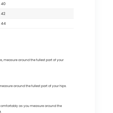
40
42
44
s, measure around the fullest part of your
measure around the fullest part of your hips.
 comfortably as you measure around the
t.