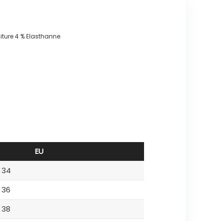
niture 4 % Elasthanne
EU
34
36
38