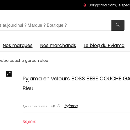
UnPyjama.com, le spéc
Nos marques
Nos marchands
Le blog du Pyjama
 bebe couche garcon bleu
Pyjama en velours BOSS BEBE COUCHE 
Bleu
21
Pyjama
Ajouter votre avis
59,00
€