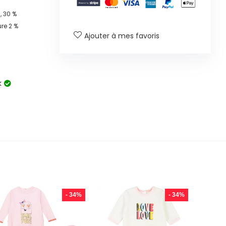
 30 %
ure 2 %
Ajouter à mes favoris
k
- 34%
- 34%