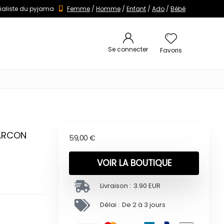
ialiste du pyjama
Femme
/
Homme
/
Enfant
/
Ado
/
Bébé
Se connecter
Favoris
GARCON
59,00
€
VOIR LA BOUTIQUE
Livraison :
3.90 EUR
Délai :
De 2 à 3 jours