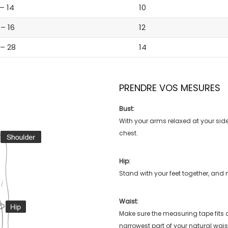
 – 14
10
 – 16
12
 – 28
14
PRENDRE VOS MESURES
Bust:
With your arms relaxed at your side
chest.
Hip:
Stand with your feet together, and 
Waist:
Make sure the measuring tape fits
narrowest part of your natural wais