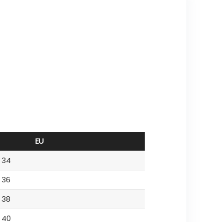
EU
34
36
38
40