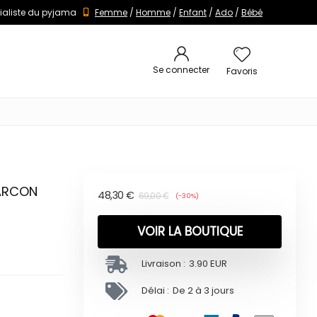
ialiste du pyjama
Femme
/
Homme
/
Enfant
/
Ado
/
Bébé
Se connecter
Favoris
GARCON
48,30
€
69,00
€
(-30%)
VOIR LA BOUTIQUE
Livraison :
3.90 EUR
Délai :
De 2 à 3 jours