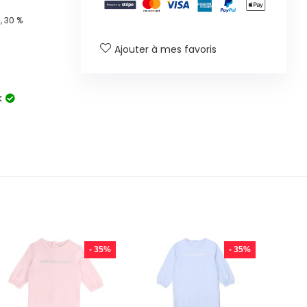
 30 %
Ajouter à mes favoris
k
- 35%
- 35%