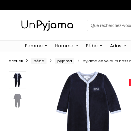
Femme
Homme
Bébé
Ados
accueil
bébé
pyjama
pyjama en velours boss