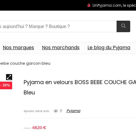
UnPyjama.com, le spéc
Nos marques
Nos marchands
Le blog du Pyjama
 bebe couche garcon bleu
Pyjama en velours BOSS BEBE COUCHE 
- 30%
Bleu
5
Pyjama
Ajouter votre avis
48,30
€
69,00
€