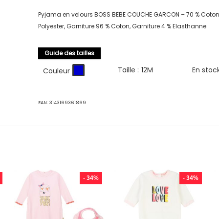
Pyjama en velours BOSS BEBE COUCHE GARCON – 70 % Coton,
Polyester, Garniture 96 % Coton, Garniture 4 % Elasthanne
Guide des tailles
Taille :
12M
En stoc
Couleur
EAN:
3143169361869
- 34%
- 34%