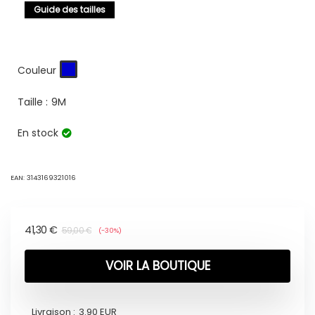
Guide des tailles
Couleur
Taille :
9M
En stock
EAN:
3143169321016
41,30
€
59,00
€
(-30%)
VOIR LA BOUTIQUE
Livraison :
3.90 EUR