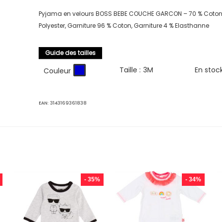
Pyjama en velours BOSS BEBE COUCHE GARCON – 70 % Coton,
Polyester, Garniture 96 % Coton, Garniture 4 % Elasthanne
Guide des tailles
Taille :
3M
En stoc
Couleur
EAN:
3143169361838
- 35%
- 34%