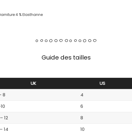
Garniture 4 % Elasthanne
Guide des tailles
UK
US
– 8
4
-10
6
 – 12
8
 – 14
10