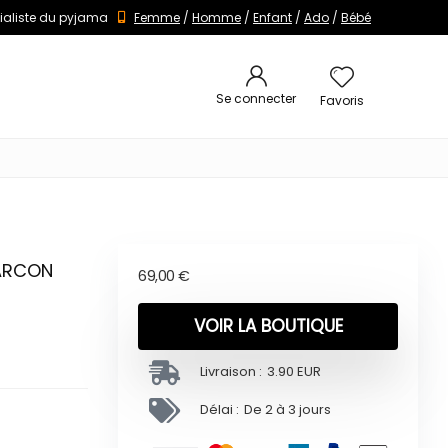
ialiste du pyjama
Femme
/
Homme
/
Enfant
/
Ado
/
Bébé
Se connecter
Favoris
GARCON
69,00
€
VOIR LA BOUTIQUE
Livraison :
3.90 EUR
Délai :
De 2 à 3 jours