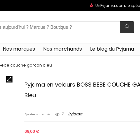
UnPyjama.com, le spéc
Nos marques
Nos marchands
Le blog du Pyjama
 bebe couche garcon bleu
Pyjama en velours BOSS BEBE COUCHE 
Bleu
7
Pyjama
Ajouter votre avis
69,00
€