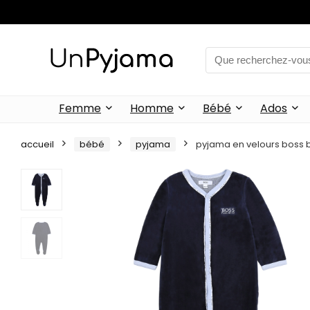
Femme
Homme
Bébé
Ados
accueil
bébé
pyjama
pyjama en velours boss