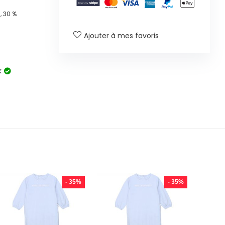
 30 %
Ajouter à mes favoris
k
- 35%
- 35%