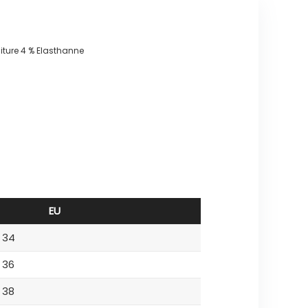
niture 4 % Elasthanne
EU
34
36
38