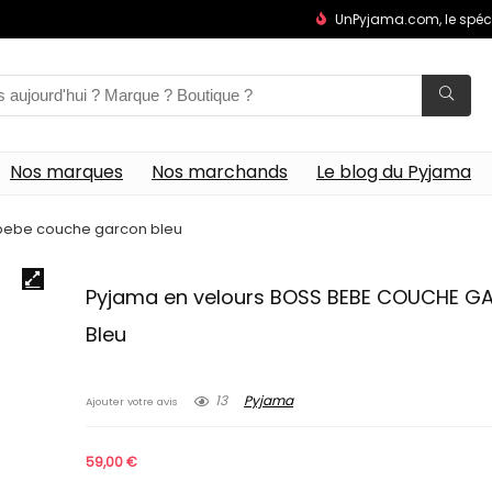
UnPyjama.com, le spéc
Nos marques
Nos marchands
Le blog du Pyjama
 bebe couche garcon bleu
Pyjama en velours BOSS BEBE COUCHE 
Bleu
13
Pyjama
Ajouter votre avis
59,00
€