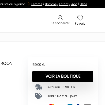
ialiste du pyjama
Femme
/
Homme
/
Enfant
/
Ado
/
Bébé
Se connecter
Favoris
GARCON
59,00
€
VOIR LA BOUTIQUE
Livraison :
3.90 EUR
Délai :
De 2 à 3 jours