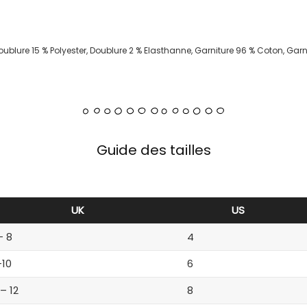
oublure 15 % Polyester, Doublure 2 % Elasthanne, Garniture 96 % Coton, Gar
Guide des tailles
UK
US
– 8
4
-10
6
 – 12
8