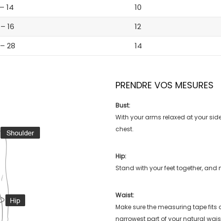
 – 14
10
 – 16
12
 – 28
14
PRENDRE VOS MESURES
Bust:
With your arms relaxed at your side
chest.
Hip:
Stand with your feet together, and 
Waist:
Make sure the measuring tape fits
narrowest part of your natural wais