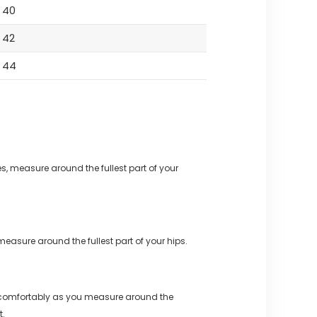
40
42
44
s, measure around the fullest part of your
measure around the fullest part of your hips.
 comfortably as you measure around the
t.