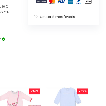
 30 %
ure 2 %
Ajouter à mes favoris
k
- 34%
- 35%