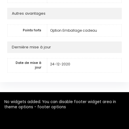
Autres avantages
Option Emballage cadeau
Points forts
Dernière mise à jour
Date de mise à
24-12-2020
jour
No widgets added. You can disable footer widget area in
theme options - footer options