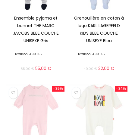
Ensemble pyjama et
Grenouillère en coton à
bonnet THE MARC
logo KARL LAGERFELD
JACOBS BEBE COUCHE
KIDS BEBE COUCHE
UNISEXE Gris
UNISEXE Bleu
Livraison
3.90 EUR
Livraison
3.90 EUR
55,00
€
32,00
€
85,00
€
49,00
€
- 35%
- 34%