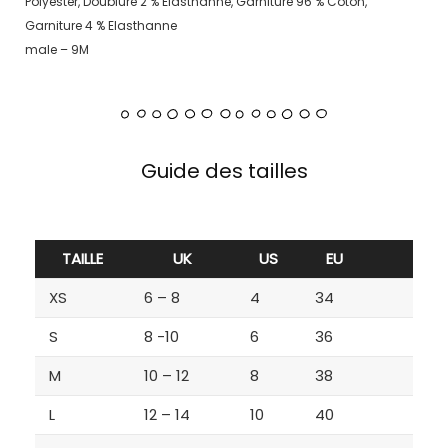
Polyester, Doublure 2 % Elasthanne, Garniture 96 % Coton,
Garniture 4 % Elasthanne
male – 9M
Guide des tailles
TAILLE
UK
US
EU
XS
6 – 8
4
34
S
8 -10
6
36
M
10 – 12
8
38
L
12 – 14
10
40